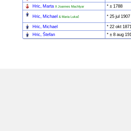
‎
Hric, Marta
* ‎± 1788
X Joannes Machlyar
‎
Hric, Michael
* ‎25 jul 1907
& Maria Lukač
‎
Hric, Michael
* ‎22 okt 187
‎
Hric, Štefan
* ‎± 8 aug 19