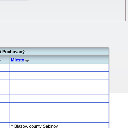
a/ Pochovaný
Miesto
† Blazov, county Sabinov