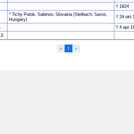
† ‎1824
* Tichy Potok, Sabinov, Slovakia (Stelbach, Saros,
† ‎24 okt
Hungary)
1
† ‎4 apr 
15
«
1
»