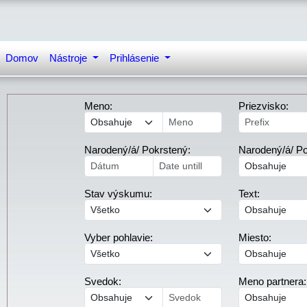
Domov
Nástroje
Prihlásenie
Meno:
Priezvisko:
Narodený/á/ Pokrstený:
Narodený/á/ Po
Stav výskumu:
Text:
Vyber pohlavie:
Miesto:
Svedok:
Meno partnera: