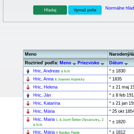
Normálne hľad
Meno
Narodený/á
Roztrieď podľa:
Meno
Priezvisko
Dátum
‎
Hric, Andreas
* ‎± 1830
& N.N.
‎
Hric, Anna
* ‎1835
& Joannes Kopnicky
‎
Hric, Helena
* ‎± 21 maj 1
‎
Hric, Ján
* ‎± 8 feb 19
‎
Hric, Katarína
* ‎± 21 jan 1
‎
Hric, Mária
* ‎25 okt 185
‎
Hric, Maria
,
1. & Jozef Štefan Olysavszky
2.
* ‎± 1820
& N.N.
‎
Hric, Mária
* ‎± 1812
X Basilius Pjatak