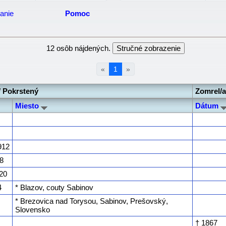
anie
Pomoc
12 osôb nájdených.
«
1
»
/ Pokrstený
Zomrel/
Miesto
Dátum
912
18
920
4
* Blazov, couty Sabinov
* Brezovica nad Torysou, Sabinov, Prešovský,
Slovensko
† ‎1867