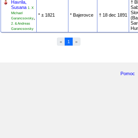
‎
Havrila,
† B
Susana
Sab
1. X
Slo
Michael
* ‎± 1821
* Bajerovce
† ‎18 dec 1891
,
(Ba
Garancsovsky
Sar
2. & Andreas
Hun
Garancsovsky
«
1
»
Pomoc