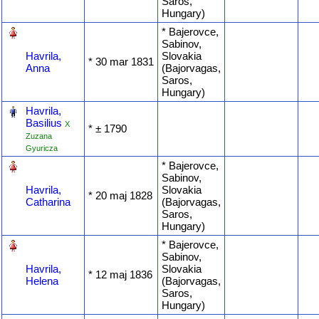
Saros,
Hungary)
‎
* Bajerovce,
Sabinov,
Havrila,
Slovakia
* ‎30 mar 1831
Anna
(Bajorvagas,
Saros,
Hungary)
‎
Havrila,
Basilius
X
* ‎± 1790
Zuzana
Gyuricza
‎
* Bajerovce,
Sabinov,
Havrila,
Slovakia
* ‎20 maj 1828
Catharina
(Bajorvagas,
Saros,
Hungary)
‎
* Bajerovce,
Sabinov,
Havrila,
Slovakia
* ‎12 maj 1836
Helena
(Bajorvagas,
Saros,
Hungary)