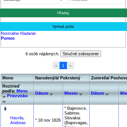
Normálne hľadanie
Pomoc
6 osôb nájdených.
«
1
»
Meno
Narodený/á/ Pokrstený
Zomrel/a/ Pochov
Roztrieď
podľa:
Meno
Dátum
Miesto
Dátum
Mi
Priezvisko
‎
* Bajerovce,
Sabinov,
Havrila,
Slovakia
* ‎18 nov 1826
Andreas
(Bajorvagas,