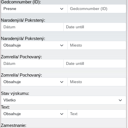
Gedcomnumber (ID):
Narodený/á/ Pokrstený:
Narodený/á/ Pokrstený:
Zomrel/a/ Pochovaný:
Zomrel/a/ Pochovaný:
Stav výskumu:
Text:
Zamestnanie: