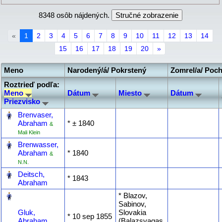
8348 osôb nájdených.
«
1
2
3
4
5
6
7
8
9
10
11
12
13
14
15
16
17
18
19
20
»
Meno
Narodený/á/ Pokrstený
Zomrel/a/ Poc
Roztrieď podľa:
Meno
Dátum
Miesto
Dátum
Priezvisko
‎
Brenvaser,
Abraham
* ‎± 1840
&
Mali Klein
‎
Brenwasser,
Abraham
* ‎1840
&
N.N.
‎
Deitsch,
* ‎1843
Abraham
‎
* Blazov,
Sabinov,
Gluk,
Slovakia
* ‎10 sep 1855
Abraham
(Balazsvagas,