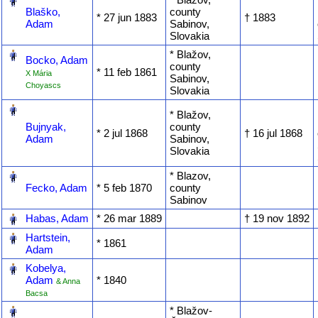
Blaško,
county
* ‎27 jun 1883
† ‎1883
Adam
Sabinov,
Slovakia
‎
* Blažov,
Bocko, Adam
county
* ‎11 feb 1861
X Mária
Sabinov,
Choyascs
Slovakia
‎
* Blažov,
Bujnyak,
county
* ‎2 jul 1868
† ‎16 jul 1868
Adam
Sabinov,
Slovakia
‎
* Blazov,
Fecko, Adam
* ‎5 feb 1870
county
Sabinov
‎
Habas, Adam
* ‎26 mar 1889
† ‎19 nov 1892
‎
Hartstein,
* ‎1861
Adam
‎
Kobelya,
Adam
* ‎1840
& Anna
Bacsa
‎
* Blažov-