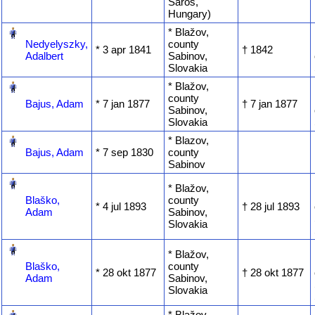
Saros,
Hungary)
‎
* Blažov,
Nedyelyszky,
county
* ‎3 apr 1841
† ‎1842
Adalbert
Sabinov,
Slovakia
‎
* Blažov,
county
Bajus, Adam
* ‎7 jan 1877
† ‎7 jan 1877
Sabinov,
Slovakia
‎
* Blazov,
Bajus, Adam
* ‎7 sep 1830
county
Sabinov
‎
* Blažov,
Blaško,
county
* ‎4 jul 1893
† ‎28 jul 1893
Adam
Sabinov,
Slovakia
‎
* Blažov,
Blaško,
county
* ‎28 okt 1877
† ‎28 okt 1877
Adam
Sabinov,
Slovakia
‎
* Blažov,