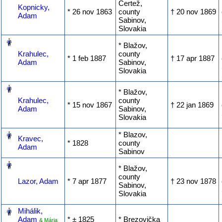
Čertež,
Kopnicky,
* ‎26 nov 1863
county
† ‎20 nov 1869
Adam
Sabinov,
Slovakia
‎
* Blažov,
Krahulec,
county
* ‎1 feb 1887
† ‎17 apr 1887
Adam
Sabinov,
Slovakia
‎
* Blažov,
Krahulec,
county
* ‎15 nov 1867
† ‎22 jan 1869
Adam
Sabinov,
Slovakia
‎
* Blazov,
Kravec,
* ‎1828
county
Adam
Sabinov
‎
* Blažov,
county
Lazor, Adam
* ‎7 apr 1877
† ‎23 nov 1878
Sabinov,
Slovakia
‎
Mihálik,
Adam
* ‎± 1825
* Brezovička
& Mária