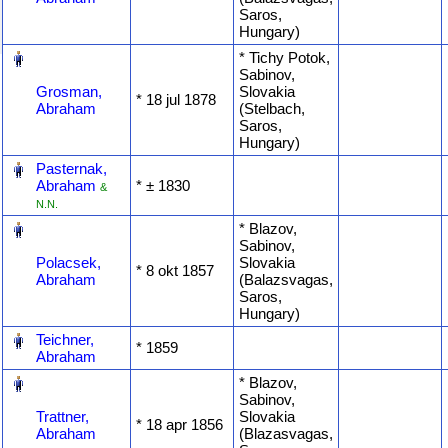
Saros,
Hungary)
‎
* Tichy Potok,
Sabinov,
Grosman,
Slovakia
* ‎18 jul 1878
Abraham
(Stelbach,
Saros,
Hungary)
‎
Pasternak,
Abraham
* ‎± 1830
&
N.N.
‎
* Blazov,
Sabinov,
Polacsek,
Slovakia
* ‎8 okt 1857
Abraham
(Balazsvagas,
Saros,
Hungary)
‎
Teichner,
* ‎1859
Abraham
‎
* Blazov,
Sabinov,
Trattner,
Slovakia
* ‎18 apr 1856
Abraham
(Blazasvagas,