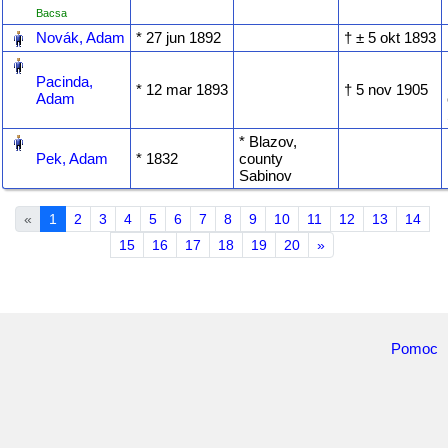
Bacsa
‎
Novák, Adam
* ‎27 jun 1892
† ‎± 5 okt 1893
‎
Pacinda,
* ‎12 mar 1893
† ‎5 nov 1905
Adam
‎
* Blazov,
Pek, Adam
* ‎1832
county
Sabinov
«
1
2
3
4
5
6
7
8
9
10
11
12
13
14
15
16
17
18
19
20
»
Pomoc