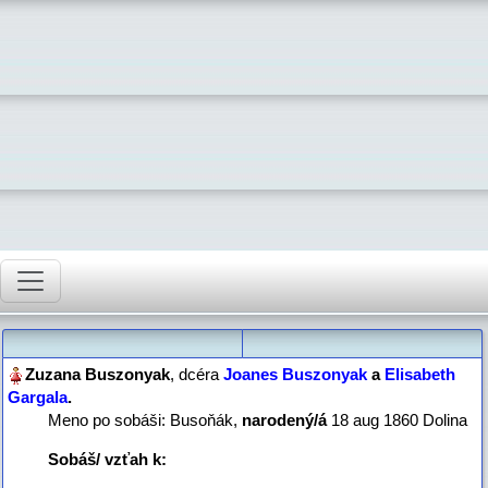
, dcéra
Joanes Buszonyak
a
Elisabeth
Gargala
‏.
Meno po sobáši: Busoňák,
narodený/á
‎18 aug 1860 Dolina‎
Sobáš/ vzťah
k: