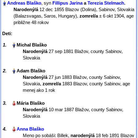
, syn
Fillipus Jarina
a
Terezia Stelmach
‏.
Narodený/á
‎12 dec 1855 Blazov (Dolina), Sabinov, Slovakia
(Balazsvagas, Saros, Hungary),
zomrel/a
‎± 6 okt 1904‎, age
približne 48 rokov
Deti:
1.
Narodený/á
‎27 sep 1881 Blažov, county Sabinov,
Slovakia‎
2.
Narodený/á
‎27 jun 1883 Blažov, county Sabinov,
Slovakia,
zomrel/a
‎1883 Blazov, county Sabinov‎, age
menej ako 1 rok
3.
Narodený/á
‎10 mar 1887 Blažov, county Sabinov,
Slovakia‎
4.
Meno po sobáši: Billek,
narodený/á
‎18 feb 1891 Blazov