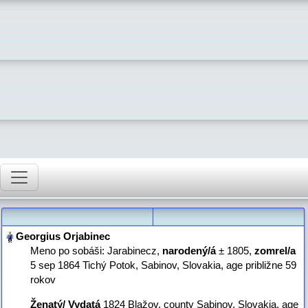
Meno po sobáši: Jarabinecz,
narodený/á
‎± 1805,
zomrel/a
‎5 sep 1864 Tichý Potok, Sabinov, Slovakia‎, age približne 59
rokov
Ženatý/ Vydatá
‎1824 Blažov, county Sabinov, Slovakia, age