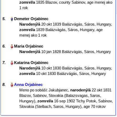
zomrel/a
‎1835 Blazov, county Sabinov‎, age menej ako
1 rok
5.
Narodený/á
‎20 okt 1839 Balázvágás, Sáros, Hungary,
zomrel/a
‎1839 Balázvágás, Sáros, Hungary‎, age
menej ako 1 rok
6.
Narodený/á
‎10 jan 1828 Balázvágás, Sáros, Hungary‎
7.
Narodený/á
‎10 okt 1830 Balázvágás, Sáros, Hungary,
zomrel/a
‎10 okt 1830 Balázvágás, Sáros, Hungary‎
8.
Meno po sobáši: Jakubjanec,
narodený/á
‎22 okt 1831
Blazov, Sabinov, Slovakia (Balazsvagas, Saros,
Hungary),
zomrel/a
‎16 sep 1902 Tichy Potok, Sabinov,
Slovakia (Stelbach, Saros, Hungary)‎, age 70 rokov