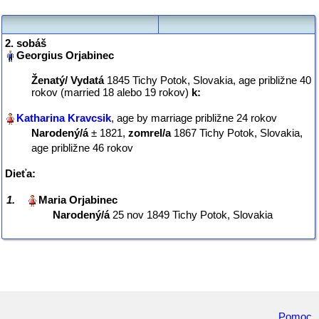
2. sobáš
Ženatý/ Vydatá
‎1845 Tichy Potok, Slovakia, age približne 40
rokov (married 18 alebo 19 rokov)
k:
, age by marriage približne 24 rokov
Narodený/á
‎± 1821,
zomrel/a
‎1867 Tichy Potok, Slovakia‎,
age približne 46 rokov
Dieťa:
1.
Narodený/á
‎25 nov 1849 Tichy Potok, Slovakia‎
Pomoc