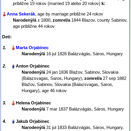
približne 19 rokov (married 19 alebo 20 rokov)
k:
, age by marriage približne 24 rokov
Narodený/á
‎± 1800,
zomrel/a
‎1844 Blazov, county Sabinov‎,
age približne 44 rokov
Deti:
1.
Narodený/á
‎16 jul 1826 Balázvágás, Sáros, Hungary‎
2.
Narodený/á
‎24 jan 1836 Blažov, Sabinov, Slovakia
(Balazsvagas, Saros, Hungary),
zomrel/a
‎27 sep 1882
Blažov, Sabinov, Slovakia (Balazsvagas, Saros,
Hungary)‎, age 46 rokov
3.
Narodený/á
‎7 mar 1837 Balázvágás, Sáros, Hungary‎
4.
Narodený/á
‎31 jul 1833 Balázvágás, Sáros, Hungary,