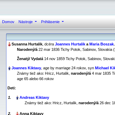
Domov
Nástroje
Prihlásenie
, dcéra
Joannes Hurtalik
a
Maria Boszak
‏.
Narodený/á
‎22 mar 1836 Tichy Potok, Sabinov, Slovakia 
Ženatý/ Vydatá
‎14 nov 1859 Tichy Potok, Sabinov, Slovaki
, age by marriage 24 rokov, syn
Michael Ki
Známy tiež ako: Hricz, Hurtalik,
narodený/á
‎4 mar 1835 T
age 65 alebo 66 rokov
Deti:
1.
Známy tiež ako: Hricz, Hurtalik,
narodený/á
‎26 dec 1
2.