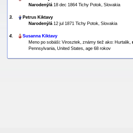
Narodený/á
‎18 dec 1864 Tichy Potok, Slovakia‎
3.
Narodený/á
‎12 jul 1871 Tichy Potok, Slovakia‎
4.
Meno po sobáši: Virosztek, známy tiež ako: Hurtalik,
Pennsylvania, United States‎, age 68 rokov