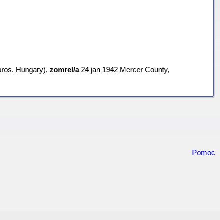
Saros, Hungary),
zomrel/a
‎24 jan 1942 Mercer County,
Pomoc