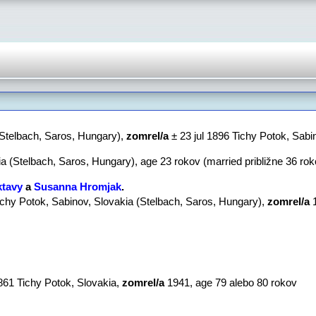
(Stelbach, Saros, Hungary),
zomrel/a
‎± 23 jul 1896 Tichy Potok, Sabi
a (Stelbach, Saros, Hungary), age 23 rokov (married približne 36 rok
ktavy
a
Susanna Hromjak
‏.
ichy Potok, Sabinov, Slovakia (Stelbach, Saros, Hungary),
zomrel/a
‎
861 Tichy Potok, Slovakia,
zomrel/a
‎1941‎, age 79 alebo 80 rokov