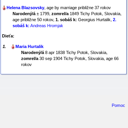
, age by marriage približne 37 rokov
Narodený/á
‎± 1799,
zomrel/a
‎1849 Tichy Potok, Slovakia‎,
age približne 50 rokov, ‎
1. sobáš
k:
Georgius Hurtalik,
2.
sobáš
k:
Andreas Hromjak
Dieťa:
1.
Narodený/á
‎8 apr 1838 Tichy Potok, Slovakia,
zomrel/a
‎30 sep 1904 Tichy Potok, Slovakia‎, age 66
rokov
Pomoc