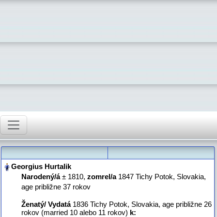
Narodený/á
‎± 1810,
zomrel/a
‎1847 Tichy Potok, Slovakia‎,
age približne 37 rokov
Ženatý/ Vydatá
‎1836 Tichy Potok, Slovakia, age približne 26
rokov (married 10 alebo 11 rokov)
k: