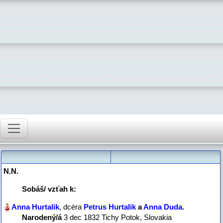
N.N.‎
Sobáš/ vzťah
k:
, dcéra
Petrus Hurtalik
a
Anna Duda
‏.
Narodený/á
‎3 dec 1832 Tichy Potok, Slovakia‎