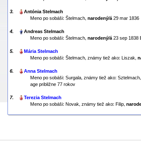
3.
Meno po sobáši: Štelmach,
narodený/á
‎29 mar 1836‎
4.
Meno po sobáši: Štelmach,
narodený/á
‎23 sep 1838 
5.
Meno po sobáši: Štelmach, známy tiež ako: Liszak,
n
6.
Meno po sobáši: Surgala, známy tiež ako: Sztelmach
age približne 77 rokov
7.
Meno po sobáši: Novak, známy tiež ako: Filip,
narode