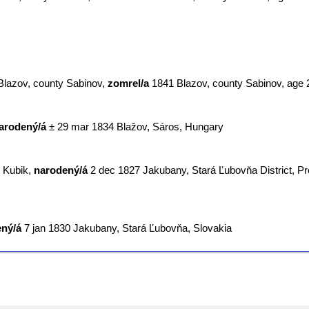
Blazov, county Sabinov,
zomrel/a
‎1841 Blazov, county Sabinov‎, age 
arodený/á
‎± 29 mar 1834 Blažov, Sáros, Hungary‎
, Kubik,
narodený/á
‎2 dec 1827 Jakubany, Stará Ľubovňa District, P
ný/á
‎7 jan 1830 Jakubany, Stará Ľubovňa, Slovakia‎