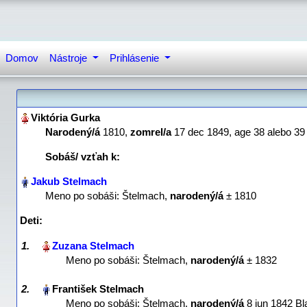
Domov
Nástroje
Prihlásenie
Narodený/á
‎1810,
zomrel/a
‎17 dec 1849‎, age 38 alebo 39
Sobáš/ vzťah
k:
Meno po sobáši: Štelmach,
narodený/á
‎± 1810‎
Deti:
1.
Meno po sobáši: Štelmach,
narodený/á
‎± 1832‎
2.
Meno po sobáši: Štelmach,
narodený/á
‎8 jun 1842 B