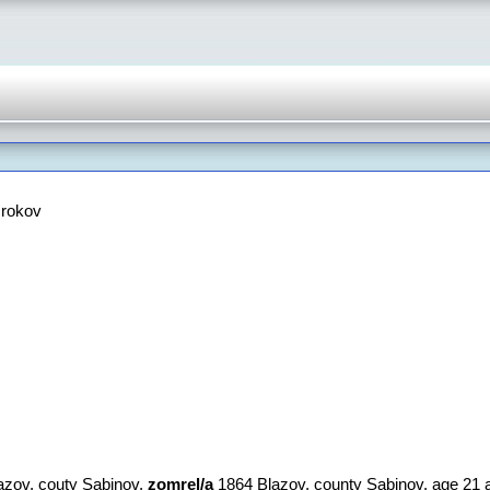
 rokov
lazov, couty Sabinov,
zomrel/a
‎1864 Blazov, county Sabinov‎, age 21 