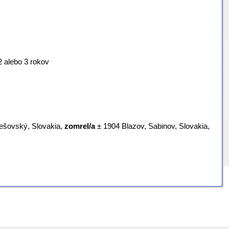
2 alebo 3 rokov
rešovský, Slovakia,
zomrel/a
‎± 1904 Blazov, Sabinov, Slovakia‎,